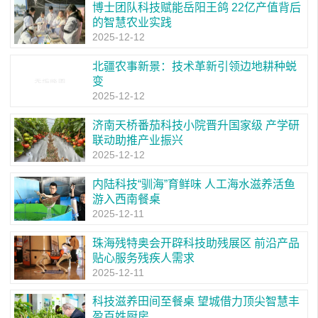
博士团队科技赋能岳阳王鸽 22亿产值背后
的智慧农业实践
2025-12-12
北疆农事新景：技术革新引领边地耕种蜕
变
2025-12-12
济南天桥番茄科技小院晋升国家级 产学研
联动助推产业振兴
2025-12-12
内陆科技“驯海”育鲜味 人工海水滋养活鱼
游入西南餐桌
2025-12-11
珠海残特奥会开辟科技助残展区 前沿产品
贴心服务残疾人需求
2025-12-11
科技滋养田间至餐桌 望城借力顶尖智慧丰
盈百姓厨房