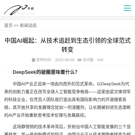
首页
>>
新闻动态
中国AI崛起：从技术追赶到生态引领的全球范式
转变
发布时间：
2025-08-08
访问量：448
DeepSeek的破圈意味着什么？
中国AI产业正迎来一场由内而外的范式革命。以DeepSeek为代
表的创新力量正在改写全球人工智能竞争格局——这家由梁文锋领军
的科技企业，仅凭百人团队就打造出具有国际影响力的开源搜索系
统，其开放共享的发展理念犹如一剂清醒剂，让长期被封闭生态垄断
的AI产业开始重新思考技术伦理与发展路径。
这场静悄悄的技术革命背后，折射出中国人工智能发展的三个显
著转变：其一是创新模式的跃迁，中国企业正从技术跟跑者转变为规