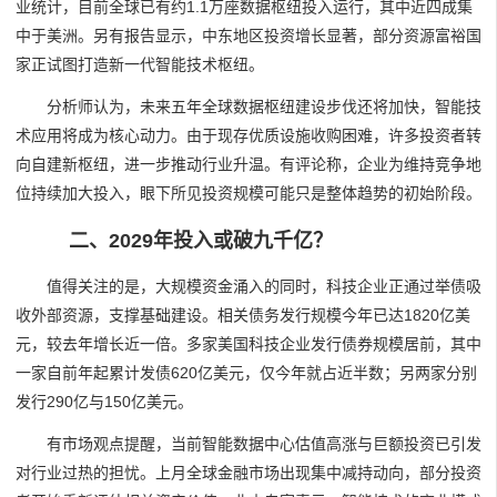
业统计，目前全球已有约1.1万座数据枢纽投入运行，其中近四成集
中于美洲。另有报告显示，中东地区投资增长显著，部分资源富裕国
家正试图打造新一代智能技术枢纽。
分析师认为，未来五年全球数据枢纽建设步伐还将加快，智能技
术应用将成为核心动力。由于现存优质设施收购困难，许多投资者转
向自建新枢纽，进一步推动行业升温。有评论称，企业为维持竞争地
位持续加大投入，眼下所见投资规模可能只是整体趋势的初始阶段。
二、2029年投入或破九千亿？
值得关注的是，大规模资金涌入的同时，科技企业正通过举债吸
收外部资源，支撑基础建设。相关债务发行规模今年已达1820亿美
元，较去年增长近一倍。多家美国科技企业发行债券规模居前，其中
一家自前年起累计发债620亿美元，仅今年就占近半数；另两家分别
发行290亿与150亿美元。
有市场观点提醒，当前智能数据中心估值高涨与巨额投资已引发
对行业过热的担忧。上月全球金融市场出现集中减持动向，部分投资