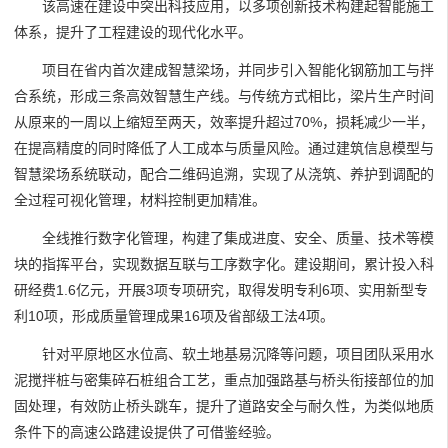
该高速在建设中突出科技应用，以多项创新技术构建起智能施工
体系，提升了工程建设的现代化水平。
项目在省内首次建成智慧梁场，并同步引入智能化钢筋加工与拌
合系统，形成三条高效智慧生产线。与传统方式相比，梁片生产时间
从原来的一周以上缩短至两天，效率提升超过70%，损耗减少一半，
在提高精度的同时降低了人工成本与质量风险。通过建筑信息模型与
智慧梁场系统联动，配合二维码追溯，实现了从浇筑、养护到调配的
全过程可视化管理，材料控制更加精准。
全线推行数字化管理，构建了集成进度、安全、质量、技术等模
块的指挥平台，实现数据互联与工序数字化。建设期间，累计投入科
研经费1.6亿元，开展3项专项研究，取得发明专利6项、实用新型专
利10项，形成质量管理成果16项及省部级工法4项。
针对平原地区水位高、软土地基易沉降等问题，项目团队采用水
泥搅拌桩与密集碎石桩组合工艺，重点加强路基与桥头衔接部位的加
固处理，有效防止桥头跳车，提升了道路安全与耐久性，为类似地质
条件下的高速公路建设提供了可借鉴经验。