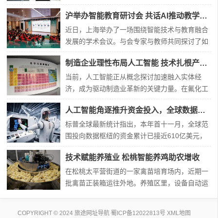
六小龙”的科技企业崭露头角，以其突破性的技术
沪举办智能教育研讨会 共话AI推动教学创新路径
与市场表现，拉开了这一年的序幕。它们的集体
涌现与稳健成长，不仅成为年度热词，更标志着
近日，上海举办了一场围绕智能技术与教育融合
一个以高潜力科技企业为主角的发展新篇章已然
发展的学术会议。与会专家与教师共同探讨了如
开启。然而，故事并未止步于此。在虚拟现实、
何借助新兴科技推动教学创新，构建适应数字时
制造企业理性布局人工智能 技术扎根产业求实效
智
代的教育新环境。本次活动由多家教育研究机
构、学术团体及企业联合筹办。会上，上海市教
当前，人工智能正从概念探讨加速融入实体经
育学会负责人指出，人工智能正在深刻改变传统
济，成为驱动制造业革新的关键力量。在氟化工
教学形式，推动教育向个性化和均衡化的方向发
行业处于领先地位的多氟多公司，较早启动了智
人工智能角逐推升资金投入，全球数据枢纽布局加速扩张
展。来自
能化转型，构建了一套涵盖数据基础、场景应用
与产业融合的完整实践体系。位于河南的氟基新
标普全球最新统计指出，本年首十一月，全球范
材料研发基地内，一面醒目的元素周期表勾勒出
围投向数据枢纽的资金累计已接近610亿美元，
企业的技术布局——其产品深度关联了表上前段
超越上年总额，刷新历史纪录。行业分析指出，
技术赋能养殖业 松桃智能养鸡助农增收
多个关键
科技领军企业及基建开发商正全力扩充数据处理
能力，以应对由智能技术发展带来的庞大运算需
在松桃太平营街道的一家禽苗培育场内，近期一
求。一、“当前投入仅为开端”数据显示，数据枢
批禽苗正装箱运往外地。养殖区里，设备自动运
纽建设正进入高速扩张阶段。今年前十一月达成
转，环境调控系统持续监测，确保孵化条件稳
的上百
定。这座现代化养殖场目前有大量种蛋处于孵化
COPYRIGHT © 2024 旅途网址导航
蜀ICP备12022813号
XML地图
阶段，雏禽不断破壳，展现着当地养殖业的活