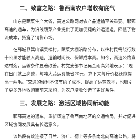
二、致富之路：鲁西南农户增收有底气
山东是蔬菜生产大省，高速公路网对农产品运输至关重要。郓鄄
高速的通车，为沿线蔬菜产业提供了更加便捷的外运通道，降低了物
流成本，拓宽了销售市场。
在鄄城县箕山镇吴楼村，蔬菜大棚沿路分布，以往村民需绕行数
十公里才能驶入高速，运输时间长、保鲜成本高。如今，高速公路直
达村旁，运输条件显著改善。村党支部书记吴金雨高兴地表示：“现
在出门就上高速，每吨大蒜运费能省20元，算下来每斤价格还能提
高一两毛。”交通的便利不仅节约了成本、提高了运输效率，也吸引
了更多外地收购商前来采购，为农户增收创造了更好条件。
三、发展之路：激活区域协同新动能
郓鄄高速的通车，重新塑造了鲁西南地区的交通格局，并对促进
区域协同发展具有长远意义。
该路段有效连接了日兰、济广、德上等多条南北向高速公路，将