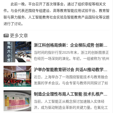
此前一晚，平台召开了首次理事会，通过了组织章程等相关文
件。与会代表还围绕专组建设、高等教育智能应用试验平台、教育智
联与算力服务、人工智能教育社会实验及智能教育产品国际化等议题
进行了讨论。
更多文章
浙江科创格局焕新：企业梯队成势 创新生态跃升
当时间的指针行至2025年末，浙江的创新图景正
在经历一场深刻的演化。年初，一组被称为“杭州
六小龙”的科技企业崭露头角，以其突破性的技术
沪举办智能教育研讨会 共话AI推动教学创新路径
与市场表现，拉开了这一年的序幕。它们的集体
涌现与稳健成长，不仅成为年度热词，更标志着
近日，上海举办了一场围绕智能技术与教育融合
一个以高潜力科技企业为主角的发展新篇章已然
发展的学术会议。与会专家与教师共同探讨了如
开启。然而，故事并未止步于此。在虚拟现实、
何借助新兴科技推动教学创新，构建适应数字时
制造企业理性布局人工智能 技术扎根产业求实效
智
代的教育新环境。本次活动由多家教育研究机
构、学术团体及企业联合筹办。会上，上海市教
当前，人工智能正从概念探讨加速融入实体经
育学会负责人指出，人工智能正在深刻改变传统
济，成为驱动制造业革新的关键力量。在氟化工