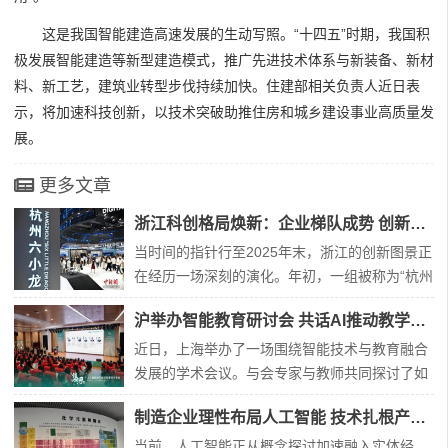
这是我国智能建造高速发展的生动写照。“十四五”时期，我国积
极发展智能建造等新型建造模式，推广先进技术体系与新装备、新材
料、新工艺，建筑业转型步伐持续加快。住建部相关负责人近日表
示，将加速科技创新，以技术突破助推住房和城乡建设事业高质量发
展。
更多文章
浙江科创格局焕新：企业梯队成势 创新生态跃升
当时间的指针行至2025年末，浙江的创新图景正
在经历一场深刻的演化。年初，一组被称为“杭州
六小龙”的科技企业崭露头角，以其突破性的技术
沪举办智能教育研讨会 共话AI推动教学创新路径
与市场表现，拉开了这一年的序幕。它们的集体
涌现与稳健成长，不仅成为年度热词，更标志着
近日，上海举办了一场围绕智能技术与教育融合
一个以高潜力科技企业为主角的发展新篇章已然
发展的学术会议。与会专家与教师共同探讨了如
开启。然而，故事并未止步于此。在虚拟现实、
何借助新兴科技推动教学创新，构建适应数字时
制造企业理性布局人工智能 技术扎根产业求实效
智
代的教育新环境。本次活动由多家教育研究机
构、学术团体及企业联合筹办。会上，上海市教
当前，人工智能正从概念探讨加速融入实体经