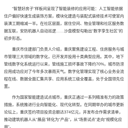
“智慧好房子”样板间呈现了智能装修的应用可能：人工智能依据
住户偏好快速生成装饰方案，模块化建造与装配式装修技术可使室内
装潢工期缩减一半。在社区层面，居住空间、物业管理和社区服务数
据互联，安防机器人自动巡逻……沙盘模型勾勒出“数字孪生社区”的
初步形态。
重庆市住建部门负责人介绍，重庆聚焦建设工程、住房服务与城
市管理三大领域的数字化，已开发并投用十类典型应用。其中，地下
管线数字化系统运行以来，管线施工损坏事故下降约70%，城市防涝
应用成功应对了今年多次暴雨天气。数字化管理实现了核心业务全流
程在线、数据全面汇集共享、应用系统三级全覆盖，处于全国领先位
置。
作为国家智能建造试点城市，重庆正通过一系列精准有力的政策
措施，系统推进行业向智能化、现代化转型。在同期举办的城市更新
论坛上，重庆签约项目投资总额达374亿元，并发布合作需求清单，
推动建筑机器人从“展品”转化为“产品”，从“场景试点”走向“规模化应
用”。