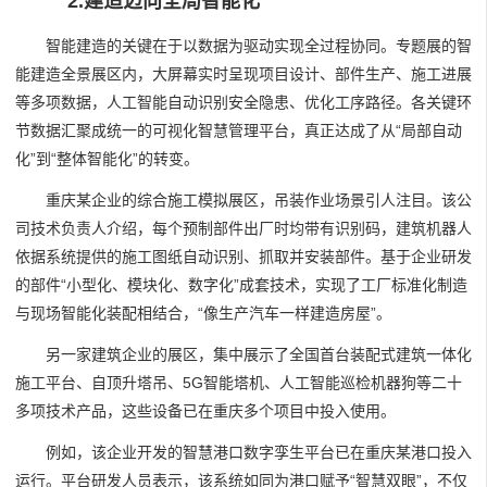
2.建造迈向全局智能化
智能建造的关键在于以数据为驱动实现全过程协同。专题展的智
能建造全景展区内，大屏幕实时呈现项目设计、部件生产、施工进展
等多项数据，人工智能自动识别安全隐患、优化工序路径。各关键环
节数据汇聚成统一的可视化智慧管理平台，真正达成了从“局部自动
化”到“整体智能化”的转变。
重庆某企业的综合施工模拟展区，吊装作业场景引人注目。该公
司技术负责人介绍，每个预制部件出厂时均带有识别码，建筑机器人
依据系统提供的施工图纸自动识别、抓取并安装部件。基于企业研发
的部件“小型化、模块化、数字化”成套技术，实现了工厂标准化制造
与现场智能化装配相结合，“像生产汽车一样建造房屋”。
另一家建筑企业的展区，集中展示了全国首台装配式建筑一体化
施工平台、自顶升塔吊、5G智能塔机、人工智能巡检机器狗等二十
多项技术产品，这些设备已在重庆多个项目中投入使用。
例如，该企业开发的智慧港口数字孪生平台已在重庆某港口投入
运行。平台研发人员表示，该系统如同为港口赋予“智慧双眼”，不仅