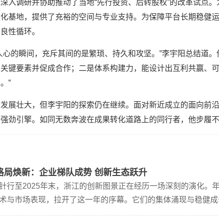
深入调研并协助推动了当地“先行投资、后转股权”的改革试点
化基地，提供了充裕的空间与专业支持。为保障平台长期稳健运
的良性循环。
人心的瞬间，充斥其间的是繁琐、持久和攻坚。”李宇阳总结道。
识关键要素并促成合作；二是体系构建力，能设计出互利共赢、
。”
断发展壮大，但李宇阳的探索仍在继续。面对新近成立的面向前
的强劲引擎。如同无数奔波在成果转化道路上的同行者，他步履
格局焕新：企业梯队成势 创新生态跃升
针行至2025年末，浙江的创新图景正在经历一场深刻的演化。
术与市场表现，拉开了这一年的序幕。它们的集体涌现与稳健成
展新篇章已然开启。然而，故事并未止步于此。在虚拟现实、智