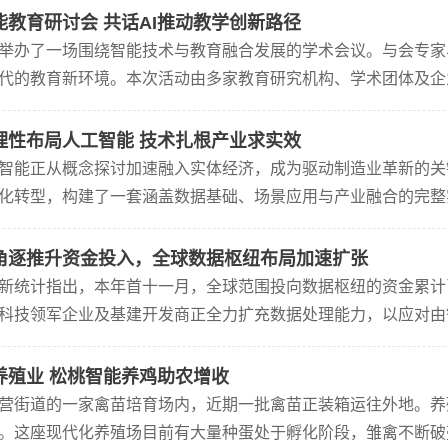
能教育研讨会 共话AI推动教学创新路径
举办了一场围绕智能技术与教育融合发展的学术会议。与会专家
代的教育新环境。本次活动由多家教育研究机构、学术团体及企
改变传统教学形式，推动教育向个性化和均衡化的方向发展。来
理性布局人工智能 技术扎根产业求实效
智能正从概念探讨加速融入实体经济，成为驱动制造业革新的关
化转型，构建了一套涵盖数据基础、场景应用与产业融合的完整
表勾勒出企业的技术布局——其产品深度关联了表上前段多个关
角逐推升资金投入，全球数据枢纽布局加速扩张
新统计指出，本年首十一月，全球范围投向数据枢纽的资金累计
科技领军企业及基建开发商正全力扩充数据处理能力，以应对由
示，数据枢纽建设正进入高速扩张阶段。今年前十一月达成的上
养殖业 松桃智能养鸡助农增收
营街道的一家禽苗培育场内，近期一批禽苗正装箱运往外地。养
。这座现代化养殖场目前有大量种蛋处于孵化阶段，雏禽不断破