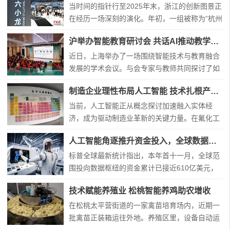
当时间的指针行至2025年末，浙江的创新图景正
在经历一场深刻的演化。年初，一组被称为“杭州
六小龙”的科技企业崭露头角，以其突破性的技术
沪举办智能教育研讨会 共话AI推动教学创新路径
与市场表现，拉开了这一年的序幕。它们的集体
涌现与稳健成长，不仅成为年度热词，更标志着
近日，上海举办了一场围绕智能技术与教育融合
一个以高潜力科技企业为主角的发展新篇章已然
发展的学术会议。与会专家与教师共同探讨了如
开启。然而，故事并未止步于此。在虚拟现实、
何借助新兴科技推动教学创新，构建适应数字时
制造企业理性布局人工智能 技术扎根产业求实效
智
代的教育新环境。本次活动由多家教育研究机
构、学术团体及企业联合筹办。会上，上海市教
当前，人工智能正从概念探讨加速融入实体经
育学会负责人指出，人工智能正在深刻改变传统
济，成为驱动制造业革新的关键力量。在氟化工
教学形式，推动教育向个性化和均衡化的方向发
行业处于领先地位的多氟多公司，较早启动了智
人工智能角逐推升资金投入，全球数据枢纽布局加速扩张
展。来自
能化转型，构建了一套涵盖数据基础、场景应用
与产业融合的完整实践体系。位于河南的氟基新
标普全球最新统计指出，本年首十一月，全球范
材料研发基地内，一面醒目的元素周期表勾勒出
围投向数据枢纽的资金累计已接近610亿美元，
企业的技术布局——其产品深度关联了表上前段
超越上年总额，刷新历史纪录。行业分析指出，
技术赋能养殖业 松桃智能养鸡助农增收
多个关键
科技领军企业及基建开发商正全力扩充数据处理
能力，以应对由智能技术发展带来的庞大运算需
在松桃太平营街道的一家禽苗培育场内，近期一
求。一、“当前投入仅为开端”数据显示，数据枢
批禽苗正装箱运往外地。养殖区里，设备自动运
纽建设正进入高速扩张阶段。今年前十一月达成
转，环境调控系统持续监测，确保孵化条件稳