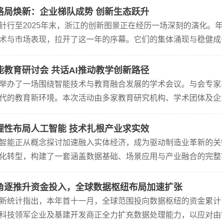
格局焕新：企业梯队成势 创新生态跃升
针行至2025年末，浙江的创新图景正在经历一场深刻的演化。
术与市场表现，拉开了这一年的序幕。它们的集体涌现与稳健成
展新篇章已然开启。然而，故事并未止步于此。在虚拟现实、智
能教育研讨会 共话AI推动教学创新路径
举办了一场围绕智能技术与教育融合发展的学术会议。与会专家
代的教育新环境。本次活动由多家教育研究机构、学术团体及企
改变传统教学形式，推动教育向个性化和均衡化的方向发展。来
理性布局人工智能 技术扎根产业求实效
智能正从概念探讨加速融入实体经济，成为驱动制造业革新的关
化转型，构建了一套涵盖数据基础、场景应用与产业融合的完整
表勾勒出企业的技术布局——其产品深度关联了表上前段多个关
角逐推升资金投入，全球数据枢纽布局加速扩张
新统计指出，本年首十一月，全球范围投向数据枢纽的资金累计
科技领军企业及基建开发商正全力扩充数据处理能力，以应对由