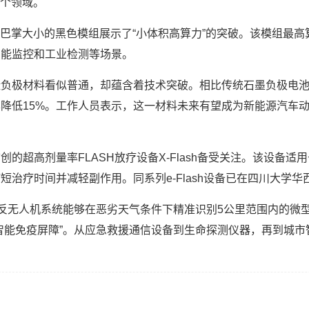
多个领域。
巴掌大小的黑色模组展示了“小体积高算力”的突破。该模组最高算力
智能监控和工业检测等场景。
负极材料看似普通，却蕴含着技术突破。相比传统石墨负极电池约1
本降低15%。工作人员表示，这一材料未来有望成为新能源汽车
创的超高剂量率FLASH放疗设备X-Flash备受关注。该设备
短治疗时间并减轻副作用。同系列e-Flash设备已在四川大学
”反无人机系统能够在恶劣天气条件下精准识别5公里范围内的微型
智能免疫屏障”。从应急救援通信设备到生命探测仪器，再到城