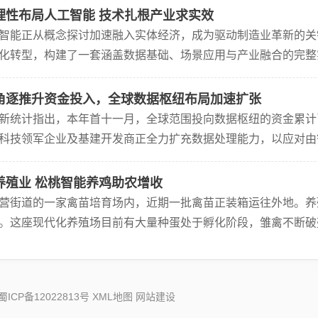
理性布局人工智能 技术扎根产业求实效
智能正从概念探讨加速融入实体经济，成为驱动制造业革新的关
化转型，构建了一套涵盖数据基础、场景应用与产业融合的完整
表勾勒出企业的技术布局——其产品深度关联了表上前段多个关
角逐推升资金投入，全球数据枢纽布局加速扩张
新统计指出，本年首十一月，全球范围投向数据枢纽的资金累计
科技领军企业及基建开发商正全力扩充数据处理能力，以应对由
示，数据枢纽建设正进入高速扩张阶段。今年前十一月达成的上
养殖业 松桃智能养鸡助农增收
营街道的一家禽苗培育场内，近期一批禽苗正装箱运往外地。养
。这座现代化养殖场目前有大量种蛋处于孵化阶段，雏禽不断破
步走向科技化与规范管理。通过采用自动喂养、光照调节、环境
蜀ICP备12022813号
XML地图
网站建设