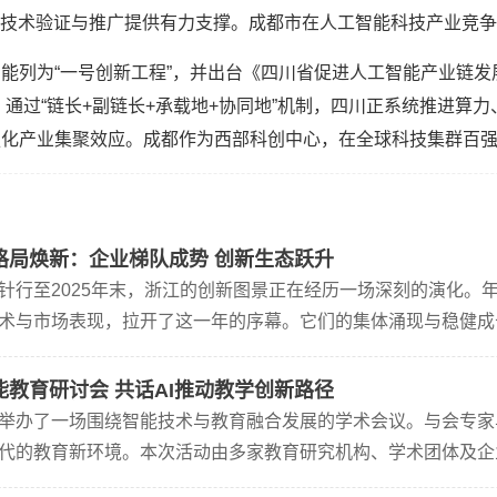
I技术验证与推广提供有力支撑。成都市在人工智能科技产业竞争力
能列为“一号创新工程”，并出台《四川省促进人工智能产业链发
。通过“链长+副链长+承载地+协同地”机制，四川正系统推进算
强化产业集聚效应。成都作为西部科创中心，在全球科技集群百
格局焕新：企业梯队成势 创新生态跃升
针行至2025年末，浙江的创新图景正在经历一场深刻的演化。
术与市场表现，拉开了这一年的序幕。它们的集体涌现与稳健成
展新篇章已然开启。然而，故事并未止步于此。在虚拟现实、智
能教育研讨会 共话AI推动教学创新路径
举办了一场围绕智能技术与教育融合发展的学术会议。与会专家
代的教育新环境。本次活动由多家教育研究机构、学术团体及企
改变传统教学形式，推动教育向个性化和均衡化的方向发展。来