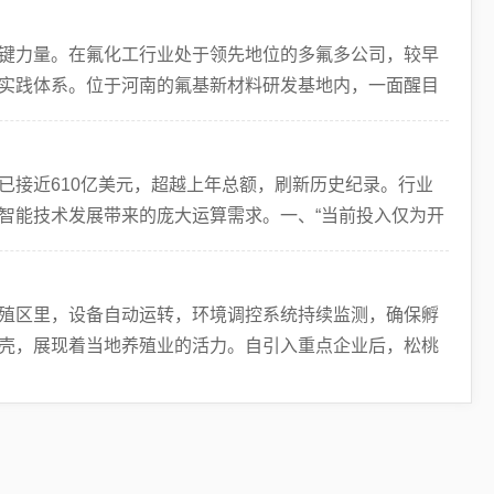
键力量。在氟化工行业处于领先地位的多氟多公司，较早
实践体系。位于河南的氟基新材料研发基地内，一面醒目
键
已接近610亿美元，超越上年总额，刷新历史纪录。行业
智能技术发展带来的庞大运算需求。一、“当前投入仅为开
百
殖区里，设备自动运转，环境调控系统持续监测，确保孵
壳，展现着当地养殖业的活力。自引入重点企业后，松桃
监